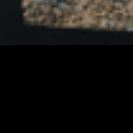
Wir entwickeln Werbemittel und Kampagnen, die
auffallen, überzeugen und zum Handeln motivieren. Von
der kreativen Idee bis zur fertigen Umsetzung entsteht
Kommunikation mit klarer Botschaft und starker