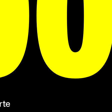
OO
rte